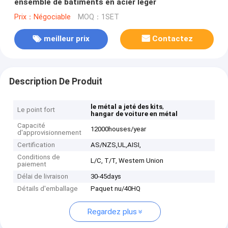
ensemble de bâtiments en acier léger
Prix：Négociable
MOQ：1SET
meilleur prix
Contactez
Description De Produit
,
le métal a jeté des kits
Le point fort
hangar de voiture en métal
Capacité
12000houses/year
d'approvisionnement
Certification
AS/NZS,UL,AISI,
Conditions de
L/C, T/T, Western Union
paiement
Délai de livraison
30-45days
Détails d'emballage
Paquet nu/40HQ
Regardez plus