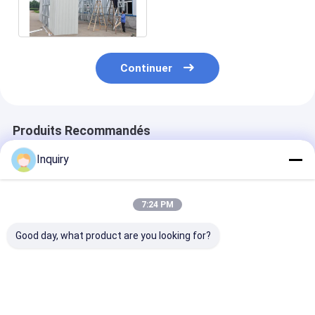
un ensemble de bâtiments
en acier léger
Continuer
Produits Recommandés
Inquiry
7:24 PM
Good day, what product are you looking for?
Chambres
Installation rapide
Cadre en acier
métalliques
cadre en acier léger
préfabriqué de
préfabriquées pour
sur mesure
métal, garage 
voitures, chambres
entrepôt/usine/garage
faible coût,
de stationnement,
métallique
assemblage ra
Meilleur prix
Meilleur prix
Meilleur p