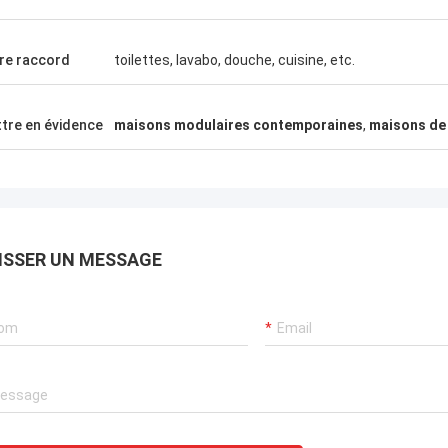
nes recherchant les solutions de
confiance.
nt à charpente d'acier qui peuvent
mbarquées n'importe où dans le
re raccord
toilettes, lavabo, douche, cuisine, etc.
.
tre en évidence
maisons modulaires contemporaines
,
maisons de 
ISSER UN MESSAGE