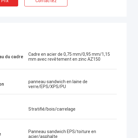
 Prix
Contactez
Cadre en acier de 0,75 mm/0,95 mm/1,15
au du cadre
mm avec revêtement en zinc AZ150
panneau sandwich en laine de
on
verre/EPS/XPS/PU
Stratifié/bois/carrelage
Bob
Quelle équipe merveilleuse, je suis
eepblue est très
heureux d'être les associés, et moi suis
Panneau sandwich EPS/toiture en
e
e leur fais
acier/asphalte