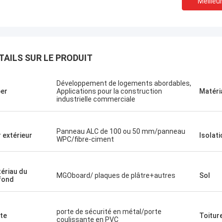
Meilleur
TAILS SUR LE PRODUIT
Développement de logements abordables,
er
Applications pour la construction
Matéri
industrielle commerciale
Panneau ALC de 100 ou 50 mm/panneau
 extérieur
Isolati
WPC/fibre-ciment
ériau du
MGOboard/ plaques de plâtre+autres
Sol
fond
Michael Cairns
Gary
ommande fortement David de
Le travail d'équipe de D
ouse bleu profond pour des
porte de sécurité en métal/porte
te
Toitur
sérieux et responsable, j
coulissante en PVC