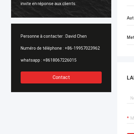
person
invite en réponse aux clients.
logeme
être e
Aut
monde
Personne à contacter :
David Chen
Met
Numéro de téléphone :
+86-19957023962
whatsapp :
+8618067226015
Contact
LA