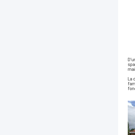
D'u
spa
mai
La 
fam
fon