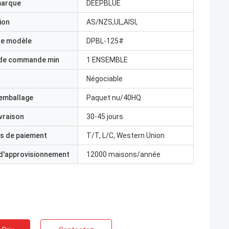
marque
DEEPBLUE
ion
AS/NZS,UL,AISI,
e modèle
DPBL-125#
 de commande min
1 ENSEMBLE
Négociable
'emballage
Paquet nu/40HQ
ivraison
30-45 jours
s de paiement
T/T, L/C, Western Union
 d'approvisionnement
12000 maisons/année