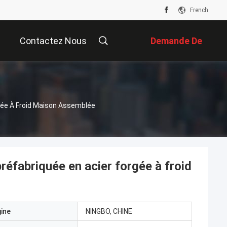
French
Contactez Nous
Demande De
Soumission
gée À Froid Maison Assemblée
éfabriquée en acier forgée à froid
gine
NINGBO, CHINE