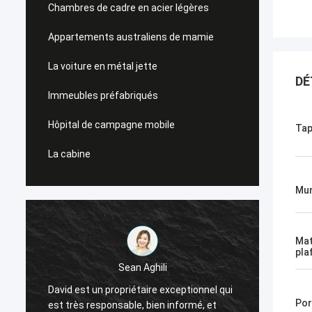
Chambres de cadre en acier légères
Appartements australiens de mamie
La voiture en métal jette
DÉ
Immeubles préfabriqués
Hôpital de campagne mobile
Tap
La cabine
Mur
Mat
pla
Sean Aghili
Je rec
David est un propriétaire exceptionnel qui
e
Smarth
Por
est très responsable, bien informé, et