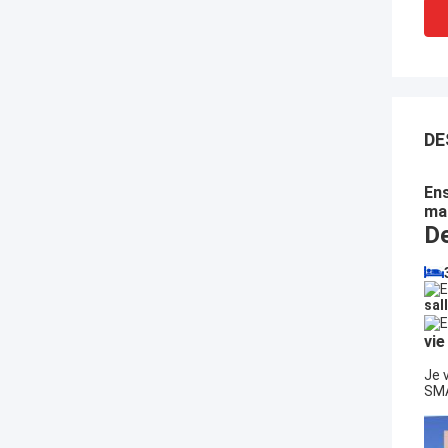
DE
Ens
ma
De
sal
vie
Je 
SMA