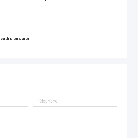
également heureux de devenir des amis
en quelques vies.
cadre en acier