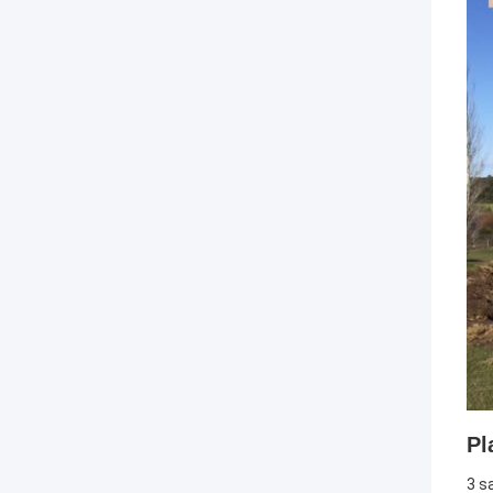
Pl
3 s