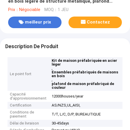
en bois légère de structure métallique, plafond
différent de couleur
Prix：Négociable
MOQ：1 JEU
meilleur prix
Contactez
Description De Produit
Kit de maison préfabriquée en acier
léger
,
Ensembles préfabriqués de maisons
Le point fort
en bois
,
plafond de maison préfabriqué de
couleur
Capacité
12000houses/year
d'approvisionnement
Certification
AS/NZS,UL,AISI,
Conditions de
T/T, L/C, D/P, BUREAUTIQUE
paiement
Délai de livraison
30-45days