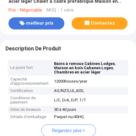
acier léger Chalet à cadre préfabriqué Maison en
bois Bungalow
Prix：Négociable
MOQ：1 série
meilleur prix
Contactez
Description De Produit
,
Bains à remous Cabines Lodges
Le point fort
,
Maison en bois Cabanes Loges
Chambres en acier léger
Capacité
12000houses/year
d'approvisionnement
Certification
AS/NZS,UL,AISI,
Conditions de
L/C, D/A, D/P, T/T
paiement
Délai de livraison
30 à 40 jours
Détails d'emballage
Paquet nu/40HQ
Regardez plus