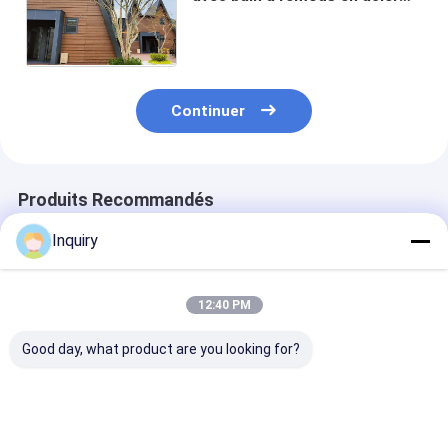
léger Chalet à cadre
préfabriqué Maison en bois
Bungalow
Continuer
Produits Recommandés
Inquiry
12:40 PM
Good day, what product are you looking for?
Des maisons en bois
Maison préfabriquée
DEEPBLUE Bun
préfabriquées
en acier léger
en bois préfab
assemblent
avec cadre en 
rapidement des
léger Bâtiment