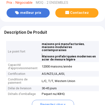
Prix：Négociable
MOQ：2 ENSEMBLES
meilleur prix
Contactez
Description De Produit
,
maisons pré manufacturées
maisons modulaires
contemporaines
Le point fort
,
Maisons préfabriquées modernes en
acier de mesure légère
Capacité
12000 maisons/année
d'approvisionnement
Certification
AS/NZS,UL,AISI,
Conditions de
L/C, T/T, Western Union
paiement
Délai de livraison
30-45 jours
Détails d'emballage
Paquet nu/40HQ
Regardez plus