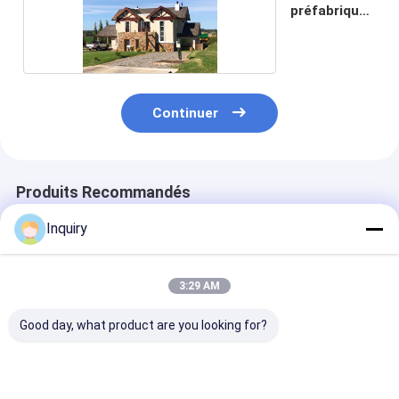
préfabriquée
de luxe.
Continuer
Produits Recommandés
Inquiry
3:29 AM
Good day, what product are you looking for?
Modern préfabriqué
Certification ICC-ES
Les maisons
panneaux de maison
Luxe maison
préfabriquées 
kits maisons
modulaire à deux
acier léger