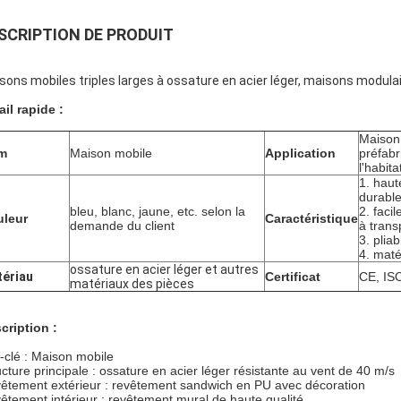
SCRIPTION DE PRODUIT
sons mobiles triples larges à ossature en acier léger, maisons modul
ail rapide :
Maison
m
Maison mobile
Application
préfabr
l'habita
1. haut
durable
bleu, blanc, jaune, etc. selon la
2. faci
uleur
Caractéristique
demande du client
à trans
3. pliab
4. maté
ossature en acier léger et autres
ériau
Certificat
CE, IS
matériaux des pièces
cription :
-clé : Maison mobile
ucture principale : ossature en acier léger résistante au vent de 40 m/s
êtement extérieur : revêtement sandwich en PU avec décoration
êtement intérieur : revêtement mural de haute qualité