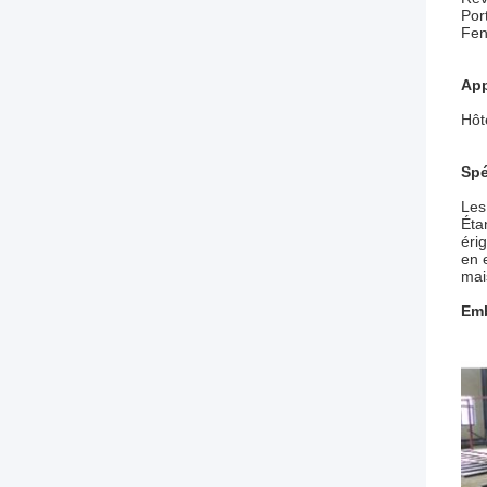
Por
Fen
App
Hôt
Spé
Les
Éta
éri
en 
mai
Emb