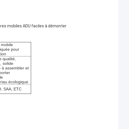
aires mobiles ADU faciles à démonter
 mobile
iquée pour
tion
e qualité,
, solide
le à assembler et
porter
le
riau écologique
O, SAA, ETC