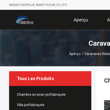
NINGBO DEEPBLUE SMARTHOUSE CO.,LTD
Aperçu
A
Carava
Aperçu
/
Caravanes Résid
Tous Les Produits
Ch
Chambre en acier préfabriquée
Villa préfabriquée