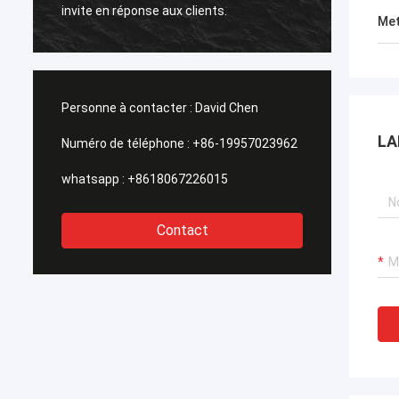
person
invite en réponse aux clients.
logeme
Met
être e
monde
Personne à contacter :
David Chen
LA
Numéro de téléphone :
+86-19957023962
whatsapp :
+8618067226015
Contact