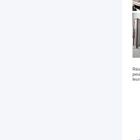
Rés
peu
leu