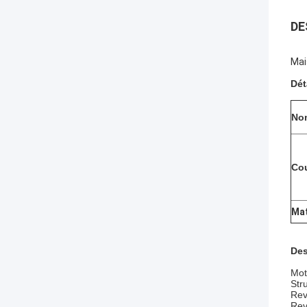
DE
Mai
Dét
No
Co
Mat
Des
Mot
Str
Rev
Rev