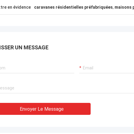
nes recherchant les solutions de
confiance.
nt à charpente d'acier qui peuvent
tre en évidence
caravanes résidentielles préfabriquées
,
maisons p
mbarquées n'importe où dans le
.
ISSER UN MESSAGE
Envoyer Le Message