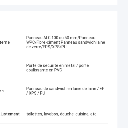
Panneau ALC 100 ou 50 mm/Panneau
terne
WPC/Fibre-ciment Panneau sandwich laine
de verre/EPS/XPS/PU
Porte de sécurité en métal / porte
coulissante en PVC
Panneau de sandwich en laine de laine / EP
on
/ XPS / PU
Bob
ajustement
toilettes, lavabos, douche, cuisine, etc.
Quelle équipe merveilleuse, je suis
eepblue est très
heureux d'être les associés, et moi suis
e leur fais