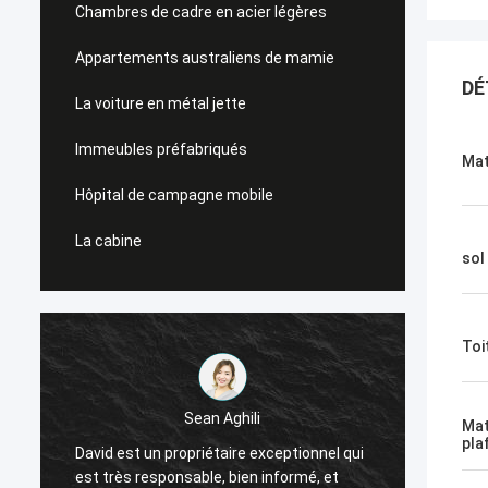
Chambres de cadre en acier légères
Appartements australiens de mamie
DÉ
La voiture en métal jette
Immeubles préfabriqués
Mat
Hôpital de campagne mobile
La cabine
sol
Toi
Sean Aghili
Mat
Je rec
pla
David est un propriétaire exceptionnel qui
e
Smarth
est très responsable, bien informé, et