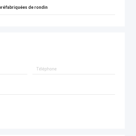
également heureux de devenir des amis
en quelques vies.
réfabriquées de rondin