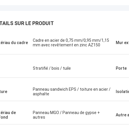
TAILS SUR LE PRODUIT
Cadre en acier de 0,75 mm/0,95 mm/1,15
ériau du cadre
Mur ex
mm avec revêtement en zinc AZ150
Stratifié / bois / tuile
Porte
Panneau sandwich EPS / toiture en acier /
ture
Isolati
asphalte
Michael Cairns
Gary
ériau de
Panneau MGO / Panneau de gypse +
Autre 
ommande fortement David de
fond
autres
Le travail d'équipe de D
ouse bleu profond pour des
sérieux et responsable, j