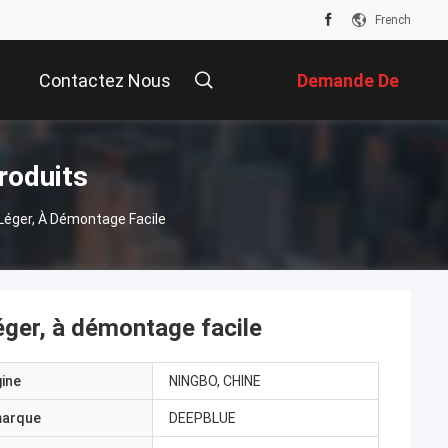
French
Contactez Nous
Demande De
Soumission
roduits
Léger, À Démontage Facile
éger, à démontage facile
gine
NINGBO, CHINE
marque
DEEPBLUE