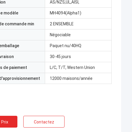
ion
AS/NZS,UL,AISI,
e modèle
MH4094(Alpha1)
 de commande min
2 ENSEMBLE
Négociable
'emballage
Paquet nu/40HQ
ivraison
30-45 jours
s de paiement
L/C, T/T, Western Union
 d'approvisionnement
12000 maisons/année
 Prix
Contactez